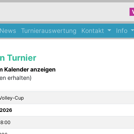
-News
Turnierauswertung
Kontakt
Info
 Turnier
im Kalender anzeigen
ben erhalten)
-Volley-Cup
.2026
18:00