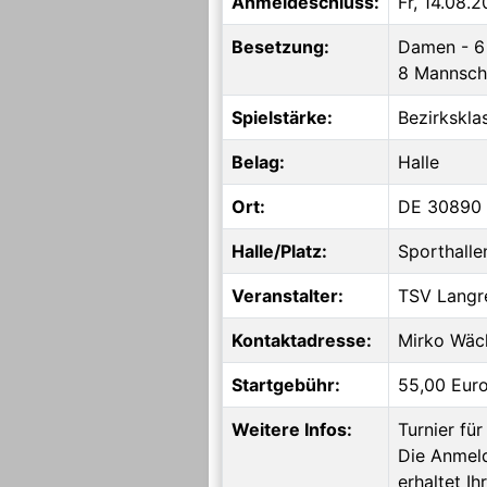
Anmeldeschluss:
Fr, 14.08.
Besetzung:
Damen - 6 
8 Mannsch
Spielstärke:
Bezirksklas
Belag:
Halle
Ort:
DE 30890 B
Halle/Platz:
Sporthalle
Veranstalter:
TSV Langr
Kontaktadresse:
Mirko Wäc
Startgebühr:
55,00 Eur
Weitere Infos:
Turnier fü
Die Anmeld
erhaltet I