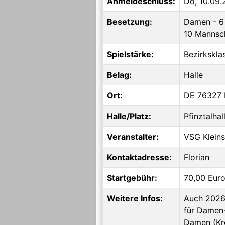
Anmeldeschluss:
Do, 10.09
Besetzung:
Damen - 6 
10 Mannsc
Spielstärke:
Bezirkskla
Belag:
Halle
Ort:
DE 76327 P
Halle/Platz:
Pfinztalha
Veranstalter:
VSG Klein
Kontaktadresse:
Florian
Startgebühr:
70,00 Euro
Weitere Infos:
Auch 2026 
für Damen
Damen (Kre